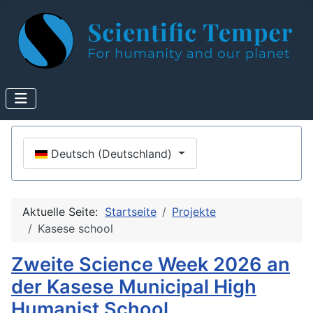
Sprache auswählen
Deutsch (Deutschland)
Aktuelle Seite:
Startseite
Projekte
Kasese school
Zweite Science Week 2026 an
der Kasese Municipal High
Humanist School