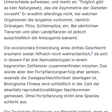
Unterschiede aufweisen, und merkt an:
“Folglich gibt
es kein Naturgesetz, das die Asymmetrie der Gameten
vorsieht”
Er erwähnt allerdings nicht, bei welchen
Organismen die Isogamie vorkommt, nämlich
Grünalgen, Pilze, Schleimpilze, etc. Bei sämtlichen
Tierarten und allen Landpflanzen ist jedoch
ausschließlich die Anisogamie bekannt.
Die evolutionäre Entwicklung eines drittes Geschlecht
5
erscheint weder hilfreich noch wahrscheinlich,
da sich
in diesem Fall drei Keimzellentypen in einem
begrenzten Zeitfenster zusammenfinden müssten. Das
würde aber den Fortpflanzungserfolg eher senken,
weshalb die Zweigeschlechtlichkeit überlegen ist.
Biologische Fitness wird schließlich in der Zahl der
ebenfalls reproduktionsfähigen Nachkommen
gemessen. Ohne Fortpflanzung stirbt eine Spezies
schlicht aus.
Die Tautz’sche Einlassung zur Binarität irritiert, denn es