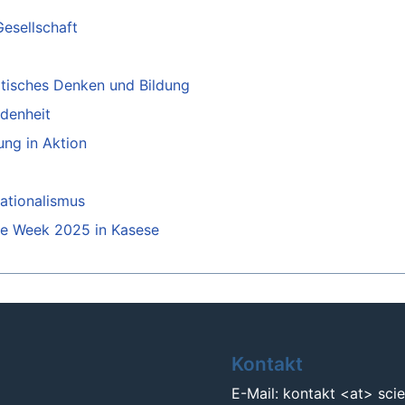
Gesellschaft
itisches Denken und Bildung
idenheit
ng in Aktion
ationalismus
nce Week 2025 in Kasese
Kontakt
E-Mail: kontakt <at> sci