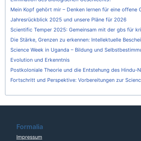
Mein Kopf gehört mir – Denken lernen für eine offene 
Jahresrückblick 2025 und unsere Pläne für 2026
Scientific Temper 2025: Gemeinsam mit der gbs für kr
Die Stärke, Grenzen zu erkennen: Intellektuelle Besche
Science Week in Uganda – Bildung und Selbstbestimmu
Evolution und Erkenntnis
Postkoloniale Theorie und die Entstehung des Hindu-N
Fortschritt und Perspektive: Vorbereitungen zur Scie
Formalia
Impressum