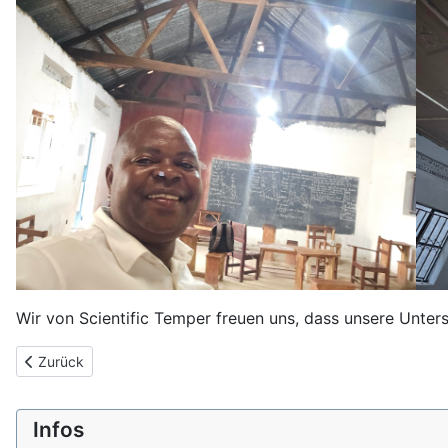
Wir von Scientific Temper freuen uns, dass unsere Unter
Vorheriger Beitrag: Neuigkeiten Kasese-Schule #3
Zurück
Infos