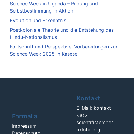
Science Week in Uganda – Bildung und
Selbstbestimmung in Aktion
Evolution und Erkenntnis
Postkoloniale Theorie und die Entstehung des
Hindu-Nationalismus
Fortschritt und Perspektive: Vorbereitungen zur
Science Week 2025 in Kasese
Kontakt
E-Mail: kontakt
<at>
Formalia
scientifictemper
Impressum
<dot> org
Datenschutz