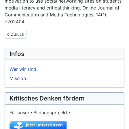
motivation to use social networking sites on students’
media literacy and critical thinking. Online Journal of
Communication and Media Technologies, 14(1),
e202404.
Vorheriger Beitrag: Fortschritt und Perspektive: Vorbereitungen
Zurück
Infos
Wer wir sind
Mission
Kritisches Denken fördern
Für unsere Bildungsprojekte